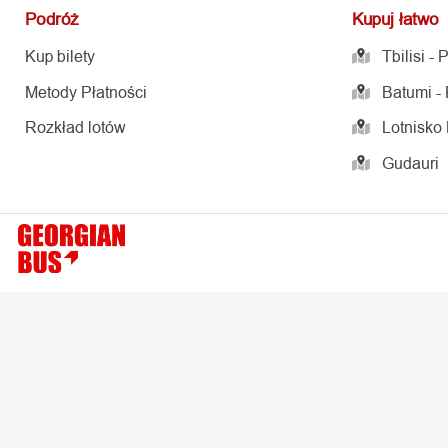
Kup bilety
Tbilisi - Port 
Metody Płatności
Batumi - Port 
Rozkład lotów
Lotnisko Kutais
Gudauri